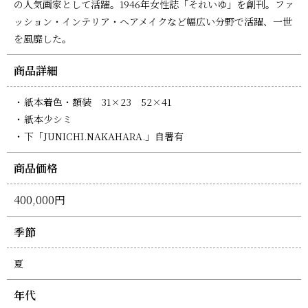
の人気画家として活躍。1946年女性誌「それいゆ」を創刊。ファ
ッション・インテリア・ヘアメイクなど幅広い分野で活躍、一世
を風靡した。
商品詳細
紙本着色・額装 31×23 52×41
紙本少シミ
下「JUNICHI.NAKAHARA.」自署有
商品価格
400,000円
季節
夏
年代