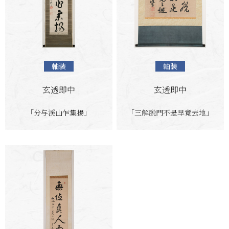
軸装
軸装
玄透即中
玄透即中
「分与渓山乍集揚」
「三解脱門不是早竟去地」