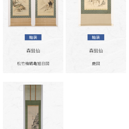
軸装
軸装
森狙仙
森狙仙
松竹梅鶴亀旭日図
鹿図