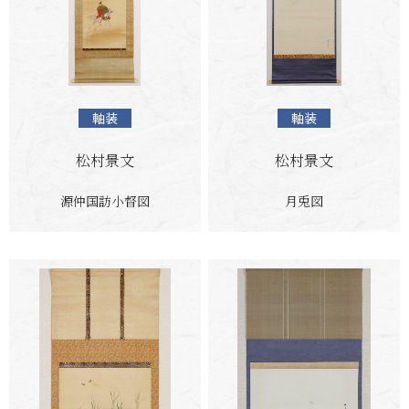
軸装
軸装
松村景文
松村景文
源仲国訪小督図
月兎図