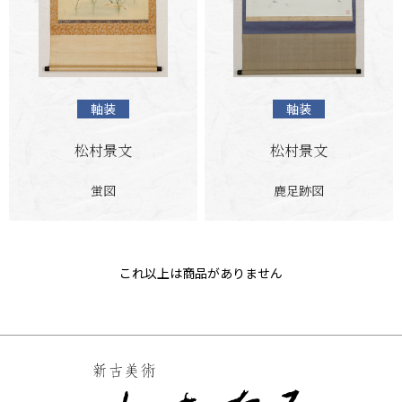
軸装
軸装
松村景文
松村景文
蛍図
鹿足跡図
これ以上は商品がありません