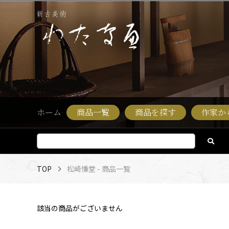
ホーム
商品一覧
商品を探す
作家か
TOP
松崎慊堂 - 商品一覧
該当の商品がございません