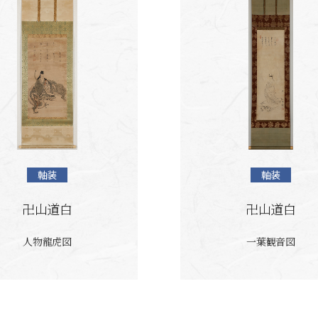
軸装
軸装
卍山道白
卍山道白
人物龍虎図
一葉観音図