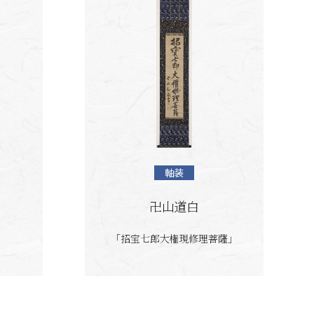
軸装
卍山道白
「招宝七郎大権現修理菩薩」