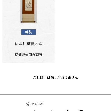
軸装
仏蓮社稟誉大承
楊柳観音図自画賛
これ以上は商品がありません