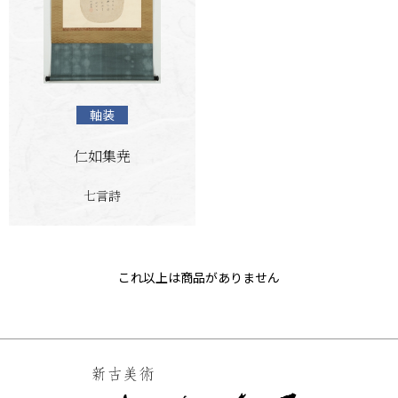
軸装
仁如集尭
七言詩
これ以上は商品がありません