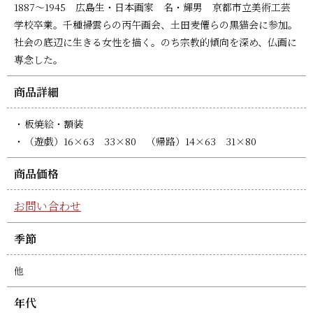
1887～1945 広島生・日本画家 名・輝男 京都市立美術工芸
学校卒業。千種掃雲らの丙午画会、土田麦僊らの黒猫会に参加。
社会の底辺に生きる女性を描く。のち宗教的傾向を深め、仏画に
専念した。
商品詳細
板焼絵・額装
（遊戯）16×63 33×80 （帰路）14×63 31×80
商品価格
お問い合わせ
季節
他
年代