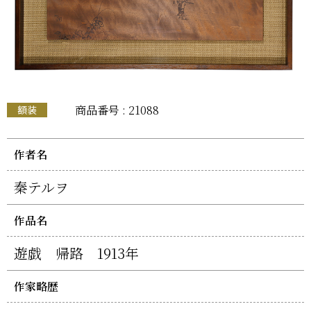
商品番号 : 21088
額装
作者名
秦テルヲ
作品名
遊戯 帰路 1913年
作家略歴