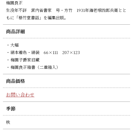
梅園良正
生没年不詳 宮内省書家 号・方竹 1931年海老塚四郎兵衛とと
もに「梧竹堂書話」を編集出版。
商品詳細
大幅
絹本着色・絹装 66×111 207×123
梅園子爵家旧蔵
梅園良正箱書（二重箱入）
商品価格
お問い合わせ
季節
秋