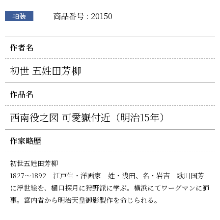
商品番号 : 20150
軸装
作者名
初世 五姓田芳柳
作品名
西南役之図 可愛嶽付近（明治15年）
作家略歴
初世五姓田芳柳
1827～1892 江戸生・洋画家 姓・浅田、名・岩吉 歌川国芳
に浮世絵を、樋口探月に狩野派に学ぶ。横浜にてワーグマンに師
事。宮内省から明治天皇御影製作を命じられる。