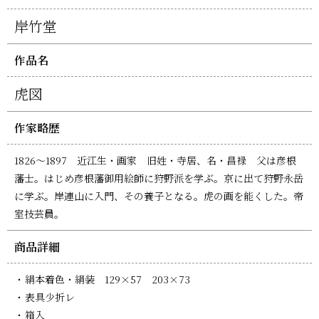
岸竹堂
作品名
虎図
作家略歴
1826～1897 近江生・画家 旧姓・寺居、名・昌禄 父は彦根
藩士。はじめ彦根藩御用絵師に狩野派を学ぶ。京に出て狩野永岳
に学ぶ。岸連山に入門、その養子となる。虎の画を能くした。帝
室技芸員。
商品詳細
絹本着色・絹装 129×57 203×73
表具少折レ
箱入