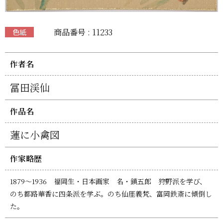
商品番号 : 11233
色紙
作者名
冨田渓仙
作品名
蓮に小禽図
作家略歴
1879～1936 福岡生・日本画家 名・鎮五郎 狩野派を学び、
のち都路華香に四条派を学ぶ。のち仙厓義梵、富岡鉄斎に傾倒し
た。