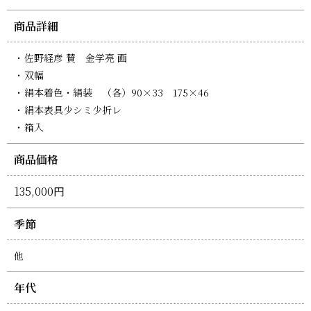
商品詳細
佐野経彦 賛 金学亮 画
双幅
絹本着色・絹装 （各）90×33 175×46
絹本表具少シミ少折レ
箱入
商品価格
135,000円
季節
他
年代