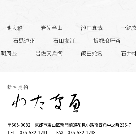
池大雅
岩佐半山
池田真哉
一絲
石黒連州
石田友汀
飯塚琅玕斎
維明周奎
岩佐又兵衛
飯田蛇笏
石井
言水
今井憲一
猪熊弦一郎
池田遥邨
池田瑞月
池玉瀾
石崎融思
四代 
浦上玉堂
上島鬼貫
雲山愚白
宇
〒605-0082
京都市東山区新門前通花見小路南西角中之町236-7
TEL
075-532-1231
FAX
075-532-1238