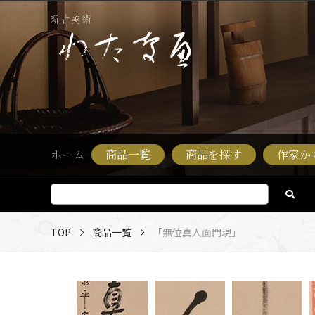
ホーム
商品一覧
商品を探す
作家か
TOP
商品一覧
「無位真人面門現」