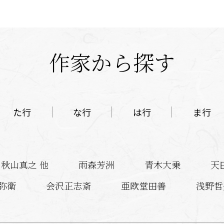
作家から探す
た行
な行
は行
ま行
秋山真之 他
雨森芳洲
青木大乗
天
弥衛
会沢正志斎
亜欧堂田善
浅野哲