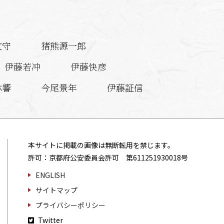
文守
猪熊源一郎
伊藤若冲
伊藤快彦
林響
今尾景年
伊藤証信
殷元良
磯部草丘
一瀬小兵衛
伊豆原麻谷
本サイトに掲載の画像は無断転用を禁じます。
許可：京都府公安委員会許可 第611251930018号
ENGLISH
サイトマップ
和川通喩
浮田一蕙
プライバシーポリシー
Twitter