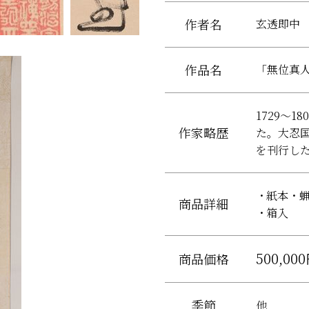
作者名
玄透即中
作品名
「無位真
1729～
作家略歴
た。大忍国
を刊行し
紙本・蝋
商品詳細
箱入
500,00
商品価格
季節
他