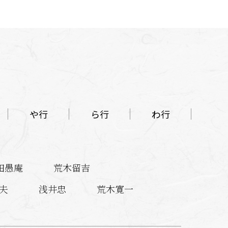
や行
ら行
わ行
田愚庵
荒木留吉
夫
浅井忠
荒木寛一