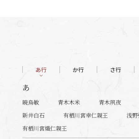
あ行
か行
さ行
あ
暁烏敏
青木木米
青木夙夜
新井白石
有栖川宮幸仁親王
浅野
有栖川宮熾仁親王