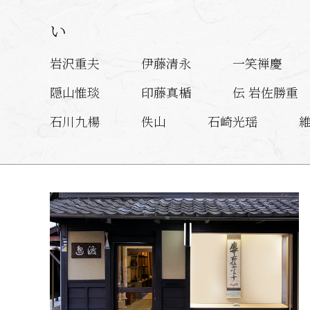
い
岩沢重夫
伊藤清永
一笑禅慶
隠山惟琰
印藤真楯
伝 岩佐勝重
石川九楊
佚山
石崎光瑶
入江之介
逸見（狩野）一信
池西
井上覚造
岩瀬広隆
岩村哲斎
う
雲居希膺
内海吉堂
雲谷等益
魚野自醒
梅田雲浜
有節瑞保