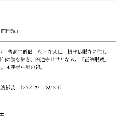
人面門現」
1807 曹洞宗僧侶 永平寺50世。摂津仏眼寺に住し
仙の跡を継ぎ、円通寺11世となる。「正法眼蔵」
た。永平寺中興の祖。
箋紙装 125×29 189×41
0円