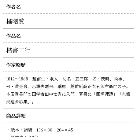
作者名
橘曙覧
作品名
楷書二行
作家略歴
1812～1868 越前生・歌人 幼名・五三郎、名・茂時、尚事、
号・黄金舎、志濃夫廼舎、藁屋 越前紙商正玄五郎右衛門の子。
本居宣長門の国学者田中太秀に入門。著書に「囲炉裡譚」「志濃
夫廼舎歌集」。
商品詳細
紙本・絹装 136×30 204×45