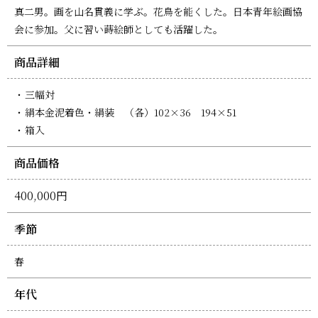
真二男。画を山名貫義に学ぶ。花鳥を能くした。日本青年絵画協
会に参加。父に習い蒔絵師としても活躍した。
商品詳細
三幅対
絹本金泥着色・絹装 （各）102×36 194×51
箱入
商品価格
400,000円
季節
春
年代