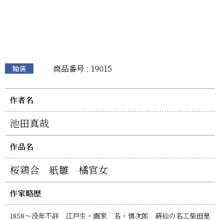
商品番号 : 19015
軸装
作者名
池田真哉
作品名
桜鶏合 紙雛 橘官女
作家略歴
1858～没年不詳 江戸生・画家 名・慎次郎 蒔絵の名工柴田是