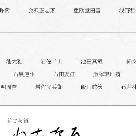
弥衛
会沢正志斎
亜欧堂田善
浅野哲
池大雅
岩佐半山
池田真哉
一絲
石黒連州
石田友汀
飯塚琅玕斎
維明周奎
岩佐又兵衛
飯田蛇笏
石井
言水
今井憲一
猪熊弦一郎
池田遥邨
池田瑞月
池玉瀾
石崎融思
四代 