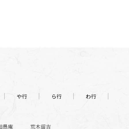
や行
ら行
わ行
田愚庵
荒木留吉