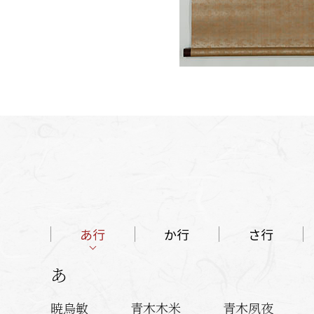
あ行
か行
さ行
あ
暁烏敏
青木木米
青木夙夜