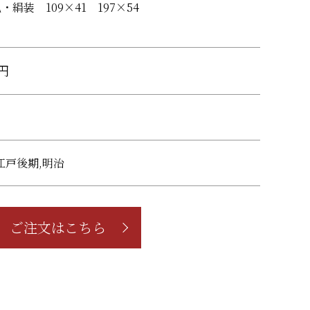
・絹装 109×41 197×54
0円
江戸後期,明治
ご注文はこちら