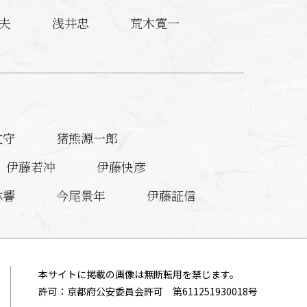
夫
浅井忠
荒木寛一
文守
猪熊源一郎
伊藤若冲
伊藤快彦
林響
今尾景年
伊藤証信
殷元良
磯部草丘
一瀬小兵衛
伊豆原麻谷
本サイトに掲載の画像は無断転用を禁じます。
許可：京都府公安委員会許可 第611251930018号