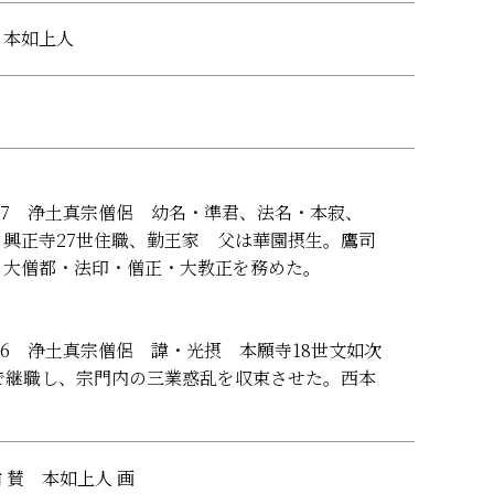
、本如上人
1877 浄土真宗僧侶 幼名・準君、法名・本寂、
 興正寺27世住職、勤王家 父は華園摂生。鷹司
。大僧都・法印・僧正・大教正を務めた。
1826 浄土真宗僧侶 諱・光摂 本願寺18世文如次
歳で継職し、宗門内の三業惑乱を収束させた。西本
。
 賛 本如上人 画