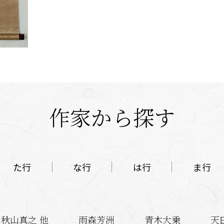
作家から探す
た行
な行
は行
ま行
秋山真之 他
雨森芳洲
青木大乗
天