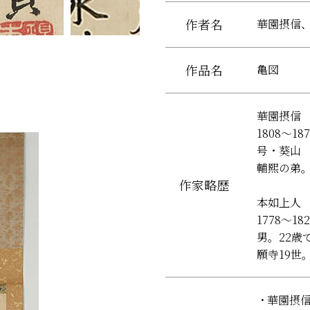
作者名
華園摂信
作品名
亀図
華園摂信
1808～
号・葵山
輔熙の弟
作家略歴
本如上人
1778～
男。22
願寺19世
華園摂信