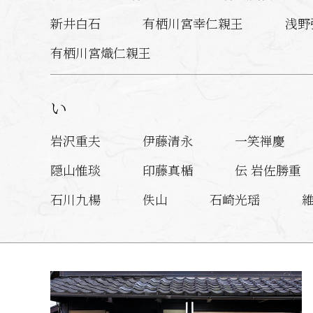
新井白石
有栖川宮幸仁親王
浅野
有栖川宮熾仁親王
い
岩沢重夫
伊藤清永
一笑禅慶
隠山惟琰
印藤真楯
伝 岩佐勝重
石川九楊
佚山
石崎光瑶
入江之介
逸見（狩野）一信
池西
井上覚造
岩瀬広隆
岩村哲斎
う