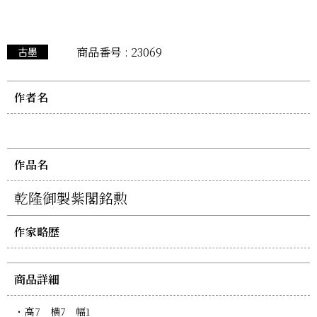
商品番号 : 23069
古墨
作者名
作品名
乾隆御製紫閣銘勲
作家略歴
商品詳細
高7 横7 幅1