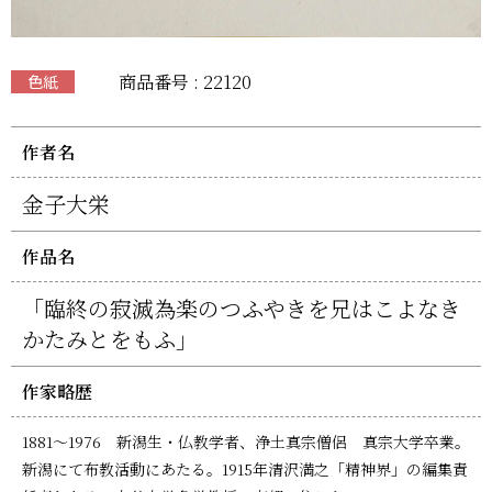
商品番号 : 22120
色紙
作者名
金子大栄
作品名
「臨終の寂滅為楽のつふやきを兄はこよなき
かたみとをもふ」
作家略歴
1881～1976 新潟生・仏教学者、浄土真宗僧侶 真宗大学卒業。
新潟にて布教活動にあたる。1915年清沢満之「精神界」の編集責