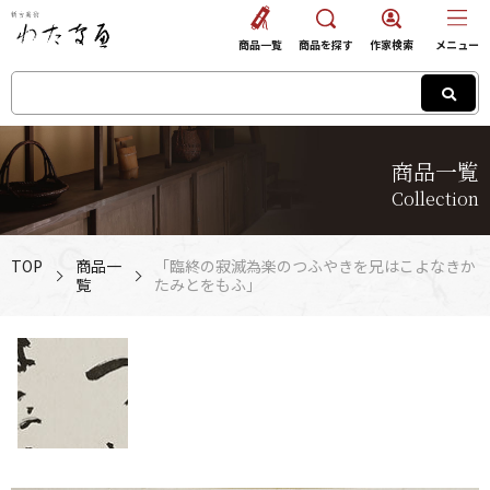
商品一覧
商品を探す
作家検索
メニュー
商品一覧
Collection
TOP
商品一
「臨終の寂滅為楽のつふやきを兄はこよなきか
覧
たみとをもふ」