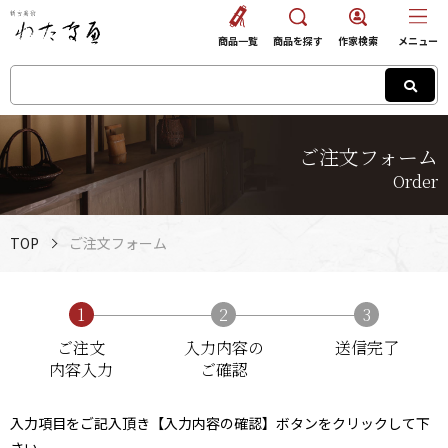
商品一覧
商品を探す
作家検索
メニュー
ご注⽂フォーム
Order
TOP
ご注⽂フォーム
1
2
3
ご注文
入力内容の
送信完了
内容入力
ご確認
⼊⼒項⽬をご記⼊頂き【入力内容の確認】ボタンをクリックして下