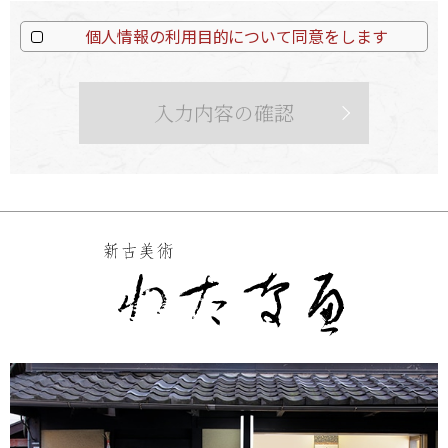
お客様の同意がある場合または正当な理由がある場合を
除き、第三者に開示または提供しません。
個人情報の利用目的について同意をします
2. 個人情報の利用目的
商品・サービスなどのご案内
商品・サービスなどのご購入の確認
入力内容の確認
商品・サービスなどのご請求、お支払いの確認
商品・サービスなどの発送
商品・サービスなどのアフターフォロー
3. 個人情報の適正な取得
当店では、個人情報の取得は、適法かつ公正な手段で行い
ます。
4. 個人情報の提供
当店は、次の場合を除き、お客様の個人情報を第三者に開
示または提供しません。
お客様の同意がある場合
法令に基づく場合
利用目的の達成に必要な範囲で、個人情報の取り扱いを
委託する場合