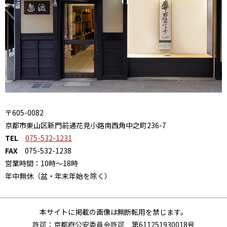
5. 個人情報に関するお問い合せ
お客様の個人情報の開示・訂正・削除等に関するお問い合
わせは、
お問い合せフォーム
よりご連絡下さい。
〒605-0082
京都市東山区新門前通花見小路南西角中之町236-7
TEL
075-532-1231
FAX
075-532-1238
営業時間：10時～18時
年中無休（盆・年末年始を除く）
本サイトに掲載の画像は無断転用を禁じます。
許可：京都府公安委員会許可 第611251930018号