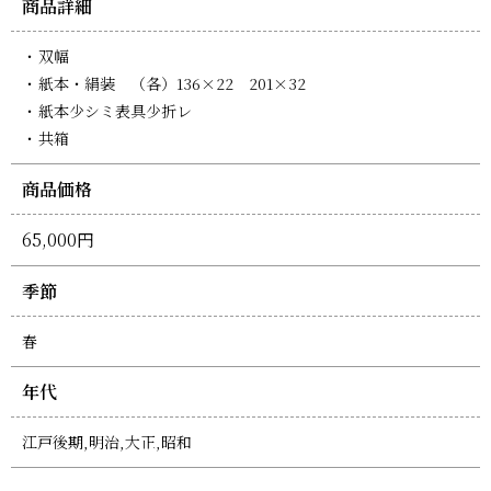
商品詳細
双幅
紙本・絹装 （各）136×22 201×32
紙本少シミ表具少折レ
共箱
商品価格
65,000円
季節
春
年代
江戸後期,明治,大正,昭和