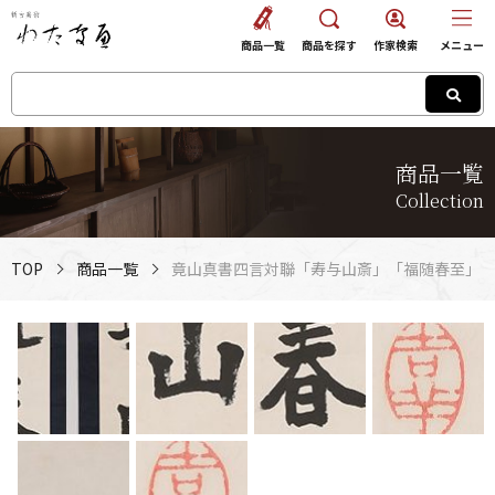
商品一覧
商品を探す
作家検索
メニュー
商品一覧
Collection
TOP
商品一覧
竟山真書四言対聯「寿与山斎」「福随春至」