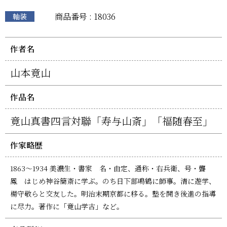
商品番号 : 18036
軸装
作者名
山本竟山
作品名
竟山真書四言対聯「寿与山斎」「福随春至」
作家略歴
1863～1934 美濃生・書家 名・由定、通称・右兵衛、号・聾
鳳 はじめ神谷簡斎に学ぶ。のち日下部鳴鶴に師事。清に遊学、
楊守敬らと交友した。明治末期京都に移る。塾を開き後進の指導
に尽力。著作に「竟山学古」など。