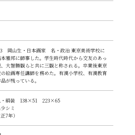
1963 岡山生・日本画家 名・政治 東京美術学校に
橋本雅邦に師事した。学生時代時代から交友のあっ
観、大智勝観らと共に三観と称される。卒業後東京
校の絵画専任講師を務めた。有漢小学校、有漢教育
作品が残っている。
・絹装 138×51 223×65
具少シミ
正7年）