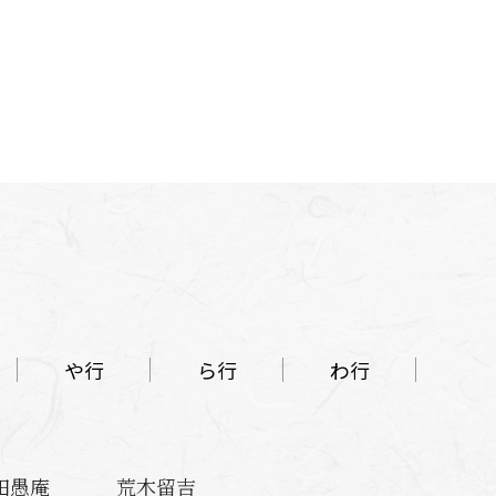
や行
ら行
わ行
田愚庵
荒木留吉