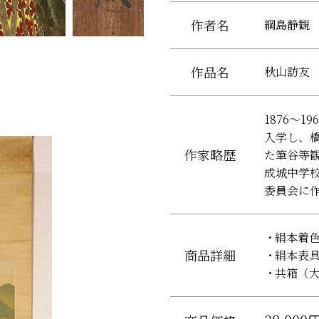
作者名
綱島静観
作品名
秋山訪友
1876～
入学し、
作家略歴
た筆谷等
成城中学
委員会に
絹本着色
商品詳細
絹本表
共箱（大