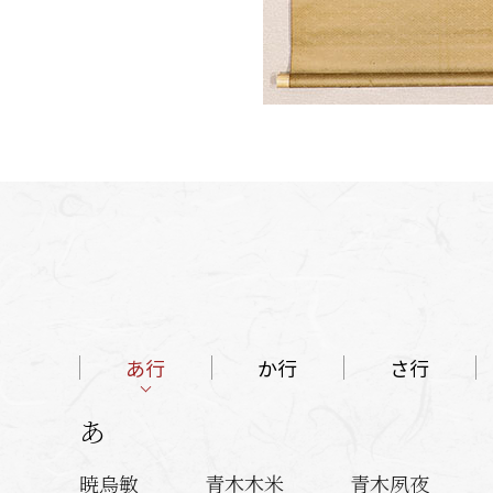
あ行
か行
さ行
あ
暁烏敏
青木木米
青木夙夜