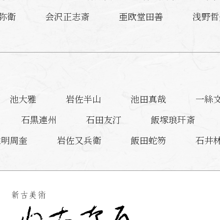
弥衛
会沢正志斎
亜欧堂田善
浅野哲
池大雅
岩佐半山
池田真哉
一絲
石黒連州
石田友汀
飯塚琅玕斎
維明周奎
岩佐又兵衛
飯田蛇笏
石井
言水
今井憲一
猪熊弦一郎
池田遥邨
池田瑞月
池玉瀾
石崎融思
四代 