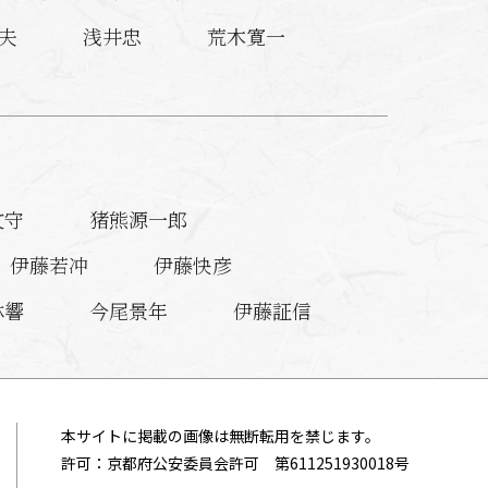
夫
浅井忠
荒木寛一
文守
猪熊源一郎
伊藤若冲
伊藤快彦
林響
今尾景年
伊藤証信
殷元良
磯部草丘
一瀬小兵衛
伊豆原麻谷
本サイトに掲載の画像は無断転用を禁じます。
許可：京都府公安委員会許可 第611251930018号