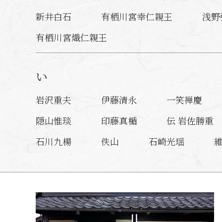
新井白石
有栖川宮幸仁親王
浅野
有栖川宮熾仁親王
い
岩沢重夫
伊藤清永
一笑禅慶
隠山惟琰
印藤真楯
伝 岩佐勝重
石川九楊
佚山
石崎光瑶
入江之介
逸見（狩野）一信
池西
井上覚造
岩瀬広隆
岩村哲斎
う