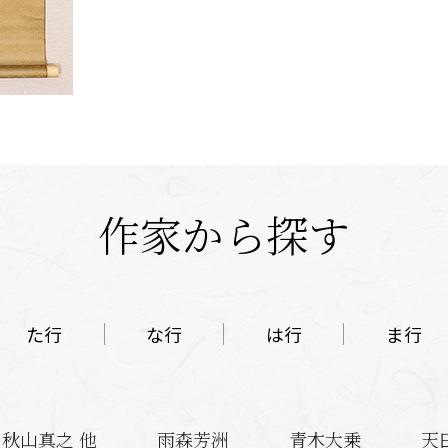
作家から探す
た行
な行
は行
ま行
秋山真之 他
雨森芳洲
青木大乗
天