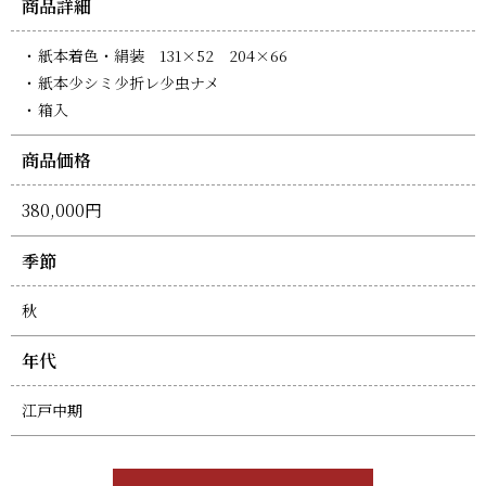
商品詳細
紙本着色・絹装 131×52 204×66
紙本少シミ少折レ少虫ナメ
箱入
商品価格
380,000円
季節
秋
年代
江戸中期