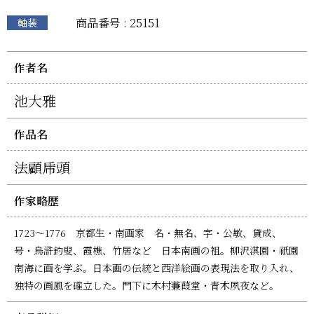
商品番号 : 25151
軸装
作者名
池大雅
作品名
法顧乕頭
作家略歴
1723～1776 京都生・南画家 名・無名、字・公敏、貸成、
号・烏滸釣叟、霞樵、竹居など 日本南画の祖。柳沢淇園・祇園
南海に画を学ぶ。日本画の伝統と西洋絵画の表現法を取り入れ、
独特の画風を確立した。門下に木村蒹葭堂・青木夙夜など。