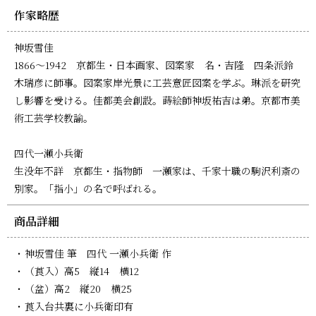
作家略歴
神坂雪佳
1866～1942 京都生・日本画家、図案家 名・吉隆 四条派鈴
木瑞彦に師事。図案家岸光景に工芸意匠図案を学ぶ。琳派を研究
し影響を受ける。佳都美会創設。蒔絵師神坂祐吉は弟。京都市美
術工芸学校教諭。
四代一瀬小兵衛
生没年不詳 京都生・指物師 一瀬家は、千家十職の駒沢利斎の
別家。「指小」の名で呼ばれる。
商品詳細
神坂雪佳 筆 四代 一瀬小兵衛 作
（莨入）高5 縦14 横12
（盆）高2 縦20 横25
莨入台共裏に小兵衛印有