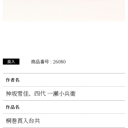
商品番号 : 26080
莨入
作者名
神坂雪佳、四代 一瀬小兵衛
作品名
桐巻莨入台共