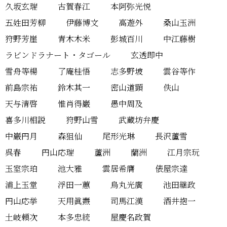
久坂玄瑞
古賀春江
本阿弥光悦
五姓田芳柳
伊藤博文
高遊外
桑山玉洲
狩野芳崖
青木木米
彭城百川
中江藤樹
ラビンドラナート・タゴール
玄透即中
雪舟等楊
了庵桂悟
志多野坡
雲谷等作
前島宗祐
鈴木其一
密山道顕
佚山
天与清啓
惟肖得巌
愚中周及
喜多川相説
狩野山雪
武蔵坊弁慶
中巌円月
森狙仙
尾形光琳
長沢蘆雪
呉春
円山応瑞
蘆洲
蘭洲
江月宗玩
玉室宗珀
池大雅
雲居希膺
俵屋宗達
浦上玉堂
浮田一蕙
烏丸光廣
池田継政
円山応挙
天用眞燾
司馬江漢
酒井抱一
土岐頼次
本多忠統
屋慶名政賀