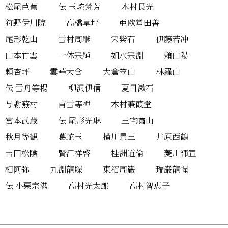
松尾芭蕉
伝 玉畹梵芳
木村長光
狩野伊川院
高橋草坪
亜欧堂田善
尾形乾山
雪村周継
宋紫石
伊藤若冲
山本竹雲
一休宗純
如水宗淵
頼山陽
頼杏坪
雲華大含
大倉笠山
林羅山
伝 雪舟等楊
柳沢伊信
夏目漱石
与謝蕪村
甫雪等禅
木村蒹葭堂
宮本武蔵
伝 尾形光琳
三宅嘯山
秋月等観
葛蛇玉
横川景三
井原西鶴
吉田松陰
賢江祥啓
桂洲道倫
菱川師宣
相阿弥
九淵龍賝
東沼周巌
瑞巌龍惺
伝 小栗宗湛
高村光太郎
高村智恵子